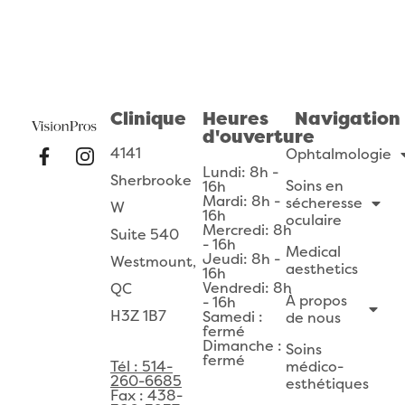
Clinique
Heures
Navigation
d'ouverture
4141
Ophtalmologie
Lundi: 8h -
Sherbrooke
Soins en
16h
Mardi: 8h -
sécheresse
W
16h
oculaire
Mercredi: 8h
Suite 540
- 16h
Medical
Jeudi: 8h -
Westmount,
aesthetics
16h
Vendredi: 8h
QC
À propos
- 16h
H3Z 1B7
Samedi :
de nous
fermé
Dimanche :
Soins
fermé
Tél : 514-
médico-
260-6685
esthétiques
Fax : 438-