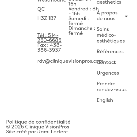
Westmount,
aesthetics
16h
Vendredi: 8h
QC
À propos
- 16h
H3Z 1B7
Samedi :
de nous
fermé
Dimanche :
Soins
fermé
médico-
Tél : 514-
260-6685
esthétiques
Fax : 438-
386-3937
Références
rdv@cliniquevisionpros.com
Contact
Urgences
Prendre
rendez-vous
English
Politique de confidentialité
© 2026 Clinique VisionPros
Site créé par Jami Leclerc