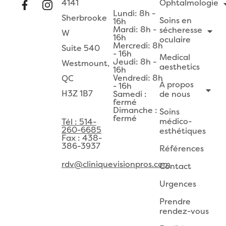
4141
Ophtalmologie
Lundi: 8h -
Sherbrooke
Soins en
16h
Mardi: 8h -
sécheresse
W
16h
oculaire
Mercredi: 8h
Suite 540
- 16h
Medical
Jeudi: 8h -
Westmount,
aesthetics
16h
Vendredi: 8h
QC
À propos
- 16h
H3Z 1B7
Samedi :
de nous
fermé
Dimanche :
Soins
fermé
médico-
Tél : 514-
260-6685
esthétiques
Fax : 438-
386-3937
Références
rdv@cliniquevisionpros.com
Contact
Urgences
Prendre
rendez-vous