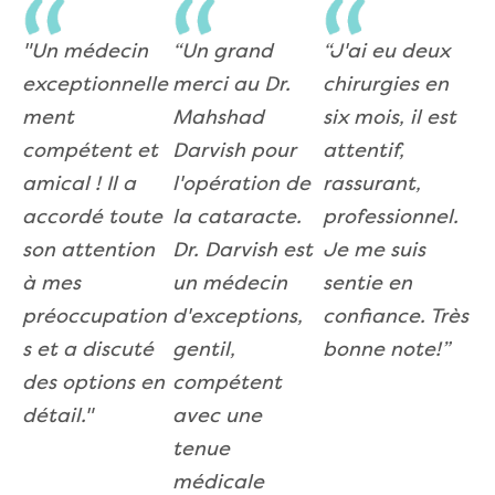
"Un médecin
“Un grand
“J'ai eu deux
exceptionnelle
merci au Dr.
chirurgies en
ment
Mahshad
six mois, il est
compétent et
Darvish pour
attentif,
amical ! Il a
l'opération de
rassurant,
accordé toute
la cataracte.
professionnel.
son attention
Dr. Darvish est
Je me suis
à mes
un médecin
sentie en
préoccupation
d'exceptions,
confiance. Très
s et a discuté
gentil,
bonne note!”
des options en
compétent
détail."
avec une
tenue
médicale